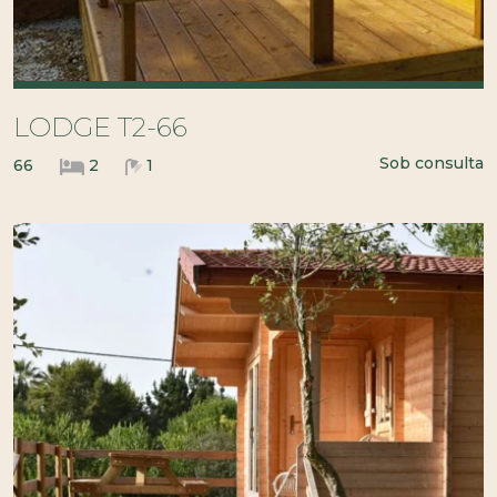
LODGE T2-66
Sob consulta
66
2
1