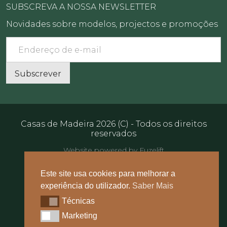
SUBSCREVA A NOSSA NEWSLETTER
Novidades sobre modelos, projectos e promoções
Email
Subscrever
Casas de Madeira 2026 (C) - Todos os direitos
reservados
Website powered by Fuzelift
Quem somos
Este site usa cookies para melhorar a
Contactos
experiência do utilizador.
Saber Mais
Sustentabilidade
Técnicas
Técnicas
Artigos
Marketing
Marketing
FAQs